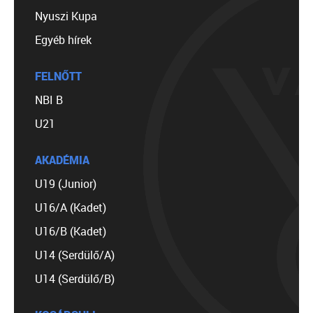
Nyuszi Kupa
Egyéb hírek
FELNŐTT
NBI B
U21
AKADÉMIA
U19 (Junior)
U16/A (Kadet)
U16/B (Kadet)
U14 (Serdülő/A)
U14 (Serdülő/B)