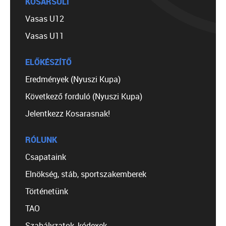
KOSÁRSULI
Vasas U12
Vasas U11
ELŐKÉSZÍTŐ
Eredmények (Nyuszi Kupa)
Következő forduló (Nyuszi Kupa)
Jelentkezz Kosarasnak!
RÓLUNK
Csapataink
Elnökség, stáb, sportszakemberek
Történetünk
TAO
Szabályzatok, kódexek