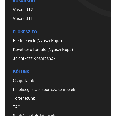
KOSÁRSULI
Vasas U12
Vasas U11
ELŐKÉSZÍTŐ
Eredmények (Nyuszi Kupa)
Következő forduló (Nyuszi Kupa)
Jelentkezz Kosarasnak!
RÓLUNK
Csapataink
Elnökség, stáb, sportszakemberek
Történetünk
TAO
Szabályzatok, kódexek