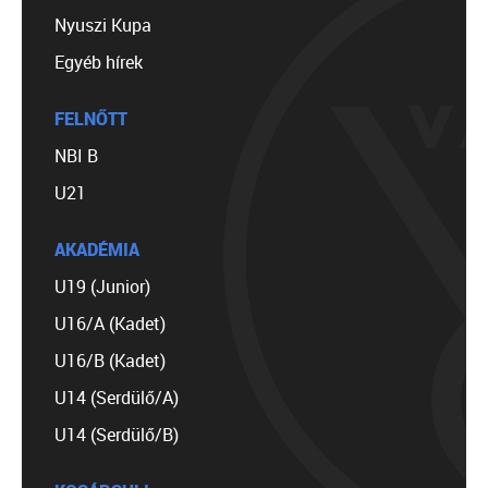
Nyuszi Kupa
Egyéb hírek
FELNŐTT
NBI B
U21
AKADÉMIA
U19 (Junior)
U16/A (Kadet)
U16/B (Kadet)
U14 (Serdülő/A)
U14 (Serdülő/B)