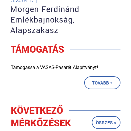
2024-09-17 |
Morgen Ferdinánd
Emlékbajnokság,
Alapszakasz
TÁMOGATÁS
Támogassa a VASAS-Pasarét Alapítványt!
TOVÁBB »
KÖVETKEZŐ
MÉRKŐZÉSEK
ÖSSZES »