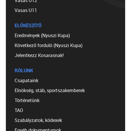
Vasas U12
Vasas U11
ELŐKÉSZÍTŐ
Eredmények (Nyuszi Kupa)
Következő forduló (Nyuszi Kupa)
Jelentkezz Kosarasnak!
RÓLUNK
Csapataink
Elnökség, stáb, sportszakemberek
Történetünk
TAO
Szabályzatok, kódexek
Egyéb dokumentumok