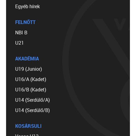
Egyéb hírek
FELNŐTT
NBI B
U21
AKADÉMIA
U19 (Junior)
U16/A (Kadet)
U16/B (Kadet)
U14 (Serdülő/A)
U14 (Serdülő/B)
KOSÁRSULI