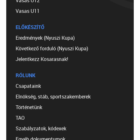
Vasas U12
Vasas U11
ELŐKÉSZÍTŐ
Eredmények (Nyuszi Kupa)
Következő forduló (Nyuszi Kupa)
Jelentkezz Kosarasnak!
RÓLUNK
Csapataink
Elnökség, stáb, sportszakemberek
Történetünk
TAO
Szabályzatok, kódexek
Egyéb dokumentumok