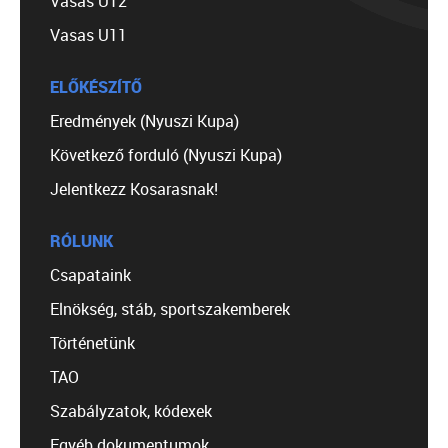
Vasas U12
Vasas U11
ELŐKÉSZÍTŐ
Eredmények (Nyuszi Kupa)
Következő forduló (Nyuszi Kupa)
Jelentkezz Kosarasnak!
RÓLUNK
Csapataink
Elnökség, stáb, sportszakemberek
Történetünk
TAO
Szabályzatok, kódexek
Egyéb dokumentumok