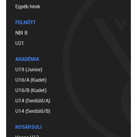
Egyéb hírek
FELNŐTT
NBI B
U21
AKADÉMIA
U19 (Junior)
U16/A (Kadet)
U16/B (Kadet)
U14 (Serdülő/A)
U14 (Serdülő/B)
KOSÁRSULI