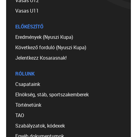
Vasas U12
Vasas U11
ELŐKÉSZÍTŐ
Eredmények (Nyuszi Kupa)
Következő forduló (Nyuszi Kupa)
Jelentkezz Kosarasnak!
RÓLUNK
Csapataink
Elnökség, stáb, sportszakemberek
Történetünk
TAO
Szabályzatok, kódexek
Egyéb dokumentumok