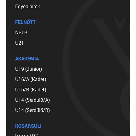
Egyéb hírek
FELNŐTT
NBI B
U21
AKADÉMIA
U19 (Junior)
U16/A (Kadet)
U16/B (Kadet)
U14 (Serdülő/A)
U14 (Serdülő/B)
KOSÁRSULI