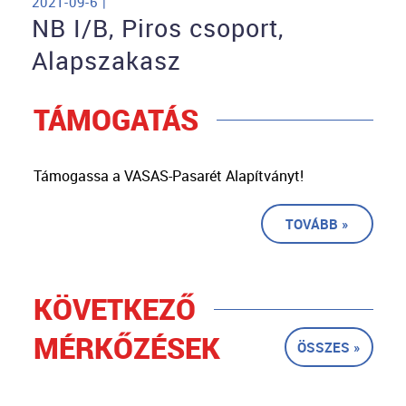
2021-09-6 |
NB I/B, Piros csoport,
Alapszakasz
TÁMOGATÁS
Támogassa a VASAS-Pasarét Alapítványt!
TOVÁBB »
KÖVETKEZŐ
MÉRKŐZÉSEK
ÖSSZES »