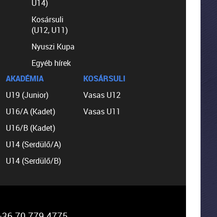
U14)
Kosársuli
(U12, U11)
Nyuszi Kupa
Egyéb hírek
AKADÉMIA
KOSÁRSULI
U19 (Junior)
Vasas U12
U16/A (Kadet)
Vasas U11
U16/B (Kadet)
U14 (Serdülő/A)
U14 (Serdülő/B)
36 70 779 4775