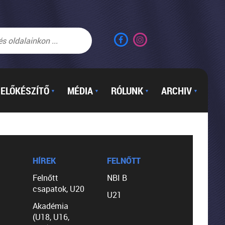
ELŐKÉSZÍTŐ
MÉDIA
RÓLUNK
ARCHIV
▼
▼
▼
▼
HÍREK
FELNŐTT
Felnőtt
NBI B
csapatok, U20
U21
Akadémia
(U18, U16,