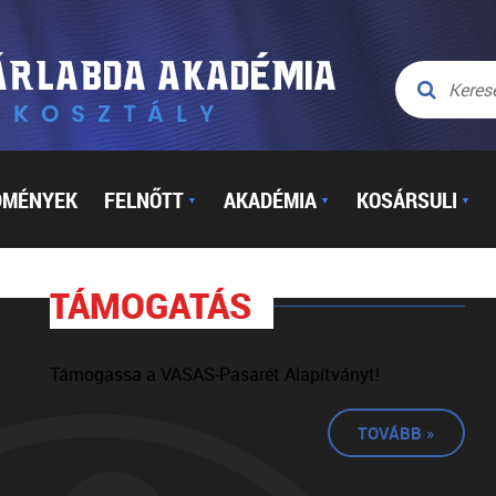
DMÉNYEK
FELNŐTT
AKADÉMIA
KOSÁRSULI
▼
▼
▼
TÁMOGATÁS
Támogassa a VASAS-Pasarét Alapítványt!
TOVÁBB »