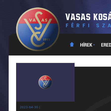
HÍREK
ERE
▼
2023-04-30 |