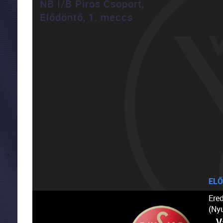
NB I/B Piros Csoport,
Elődöntő, 1. meccs
ELŐ
Ere
(Ny
V