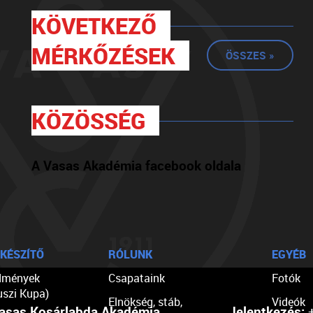
KÖVETKEZŐ
MÉRKŐZÉSEK
ÖSSZES »
KÖZÖSSÉG
A Vasas Akadémia facebook oldala
KÉSZÍTŐ
RÓLUNK
EGYÉB
dmények
Csapataink
Fotók
uszi Kupa)
Elnökség, stáb,
Videók
asas Kosárlabda Akadémia
Jelentkezés:
+