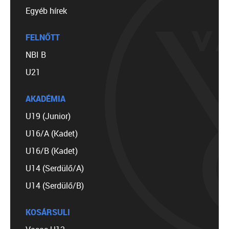
Egyéb hírek
FELNŐTT
NBI B
U21
AKADÉMIA
U19 (Junior)
U16/A (Kadet)
U16/B (Kadet)
U14 (Serdülő/A)
U14 (Serdülő/B)
KOSÁRSULI