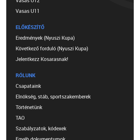
Vasas U12
Vasas U11
ELŐKÉSZÍTŐ
Eredmények (Nyuszi Kupa)
Következő forduló (Nyuszi Kupa)
Jelentkezz Kosarasnak!
RÓLUNK
Csapataink
Elnökség, stáb, sportszakemberek
Történetünk
TAO
Szabályzatok, kódexek
Egyéb dokumentumok