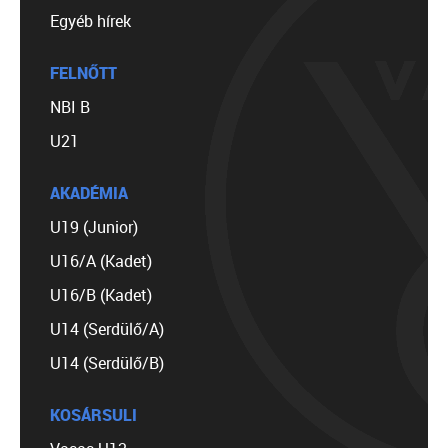
Egyéb hírek
FELNŐTT
NBI B
U21
AKADÉMIA
U19 (Junior)
U16/A (Kadet)
U16/B (Kadet)
U14 (Serdülő/A)
U14 (Serdülő/B)
KOSÁRSULI