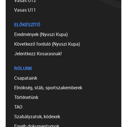
Vasas U12
Vasas U11
ELŐKÉSZÍTŐ
Eredmények (Nyuszi Kupa)
Következő forduló (Nyuszi Kupa)
Jelentkezz Kosarasnak!
RÓLUNK
Csapataink
Elnökség, stáb, sportszakemberek
Történetünk
TAO
Szabályzatok, kódexek
Egyéb dokumentumok