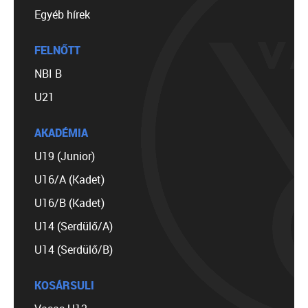
Egyéb hírek
FELNŐTT
NBI B
U21
AKADÉMIA
U19 (Junior)
U16/A (Kadet)
U16/B (Kadet)
U14 (Serdülő/A)
U14 (Serdülő/B)
KOSÁRSULI