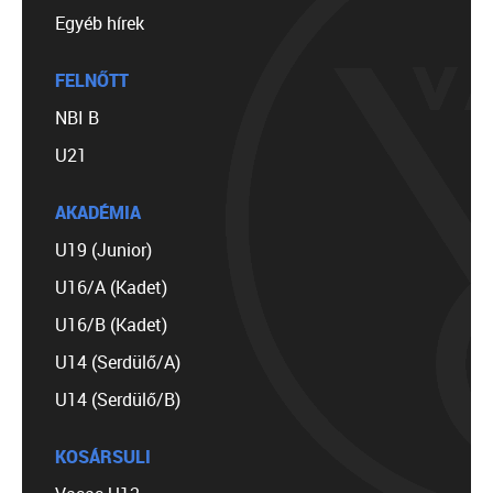
Egyéb hírek
FELNŐTT
NBI B
U21
AKADÉMIA
U19 (Junior)
U16/A (Kadet)
U16/B (Kadet)
U14 (Serdülő/A)
U14 (Serdülő/B)
KOSÁRSULI