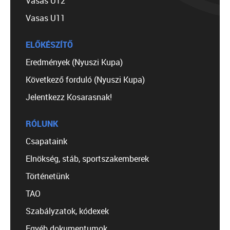
Vasas U12
Vasas U11
ELŐKÉSZÍTŐ
Eredmények (Nyuszi Kupa)
Következő forduló (Nyuszi Kupa)
Jelentkezz Kosarasnak!
RÓLUNK
Csapataink
Elnökség, stáb, sportszakemberek
Történetünk
TAO
Szabályzatok, kódexek
Egyéb dokumentumok