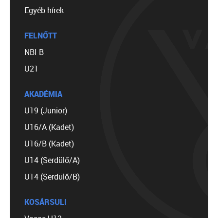
Egyéb hírek
FELNŐTT
NBI B
U21
AKADÉMIA
U19 (Junior)
U16/A (Kadet)
U16/B (Kadet)
U14 (Serdülő/A)
U14 (Serdülő/B)
KOSÁRSULI