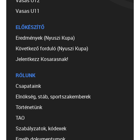
Vasas U12
Vasas U11
ELŐKÉSZÍTŐ
Eredmények (Nyuszi Kupa)
Következő forduló (Nyuszi Kupa)
Jelentkezz Kosarasnak!
RÓLUNK
Csapataink
Elnökség, stáb, sportszakemberek
Történetünk
TAO
Szabályzatok, kódexek
Egyéb dokumentumok