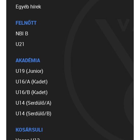
Egyéb hírek
FELNŐTT
NBI B
U21
AKADÉMIA
U19 (Junior)
U16/A (Kadet)
U16/B (Kadet)
U14 (Serdülő/A)
U14 (Serdülő/B)
KOSÁRSULI