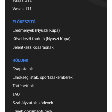
Vasas U12
Vasas U11
ELŐKÉSZÍTŐ
Eredmények (Nyuszi Kupa)
Következő forduló (Nyuszi Kupa)
Jelentkezz Kosarasnak!
RÓLUNK
Csapataink
Elnökség, stáb, sportszakemberek
Történetünk
TAO
Szabályzatok, kódexek
Egyéb dokumentumok