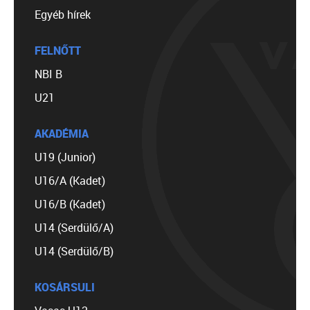
Egyéb hírek
FELNŐTT
NBI B
U21
AKADÉMIA
U19 (Junior)
U16/A (Kadet)
U16/B (Kadet)
U14 (Serdülő/A)
U14 (Serdülő/B)
KOSÁRSULI