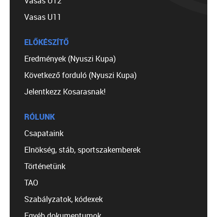
Vasas U12
Vasas U11
ELŐKÉSZÍTŐ
Eredmények (Nyuszi Kupa)
Következő forduló (Nyuszi Kupa)
Jelentkezz Kosarasnak!
RÓLUNK
Csapataink
Elnökség, stáb, sportszakemberek
Történetünk
TAO
Szabályzatok, kódexek
Egyéb dokumentumok