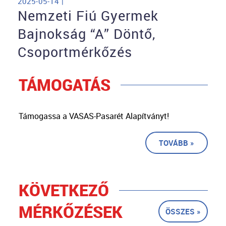
2025-05-14 |
Nemzeti Fiú Gyermek
Bajnokság “A” Döntő,
Csoportmérkőzés
TÁMOGATÁS
Támogassa a VASAS-Pasarét Alapítványt!
TOVÁBB »
KÖVETKEZŐ
MÉRKŐZÉSEK
ÖSSZES »