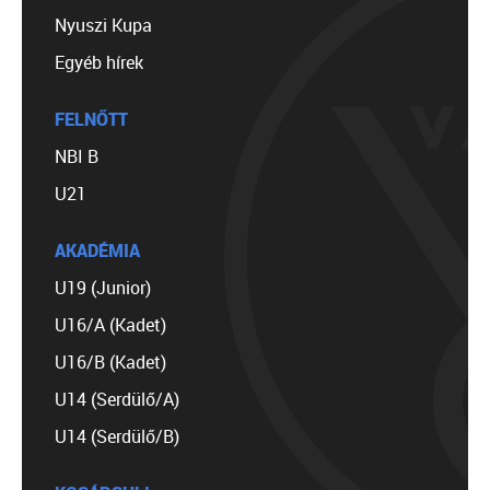
Nyuszi Kupa
Egyéb hírek
FELNŐTT
NBI B
U21
AKADÉMIA
U19 (Junior)
U16/A (Kadet)
U16/B (Kadet)
U14 (Serdülő/A)
U14 (Serdülő/B)