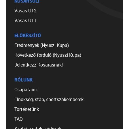
KOSÁRSULI
Vasas U12
Vasas U11
ELŐKÉSZÍTŐ
Eredmények (Nyuszi Kupa)
Következő forduló (Nyuszi Kupa)
Jelentkezz Kosarasnak!
RÓLUNK
Csapataink
Elnökség, stáb, sportszakemberek
Történetünk
TAO
Szabályzatok, kódexek