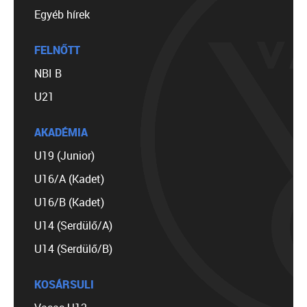
Egyéb hírek
FELNŐTT
NBI B
U21
AKADÉMIA
U19 (Junior)
U16/A (Kadet)
U16/B (Kadet)
U14 (Serdülő/A)
U14 (Serdülő/B)
KOSÁRSULI