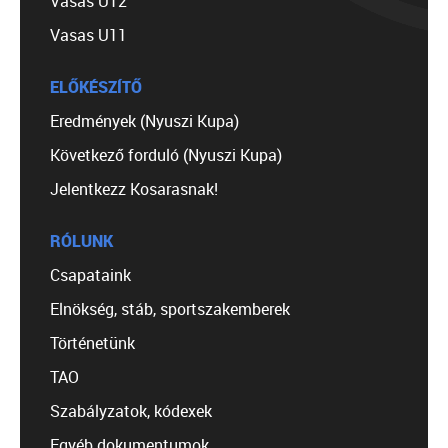
Vasas U12
Vasas U11
ELŐKÉSZÍTŐ
Eredmények (Nyuszi Kupa)
Következő forduló (Nyuszi Kupa)
Jelentkezz Kosarasnak!
RÓLUNK
Csapataink
Elnökség, stáb, sportszakemberek
Történetünk
TAO
Szabályzatok, kódexek
Egyéb dokumentumok