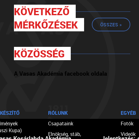
KÖVETKEZŐ
MÉRKŐZÉSEK
ÖSSZES »
KÖZÖSSÉG
A Vasas Akadémia facebook oldala
KÉSZÍTŐ
RÓLUNK
EGYÉB
dmények
Csapataink
Fotók
uszi Kupa)
Elnökség, stáb,
Videók
asas Kosárlabda Akadémia
Jelentkezés:
+