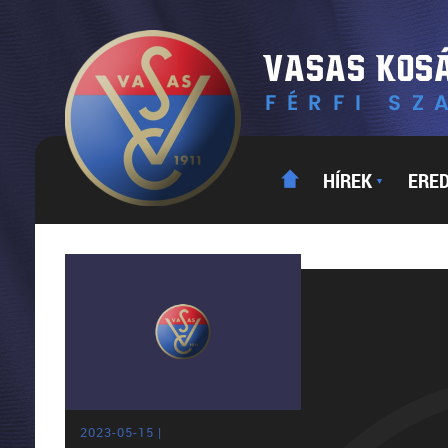
HÍREK
ERE
▼
2023-05-15 |