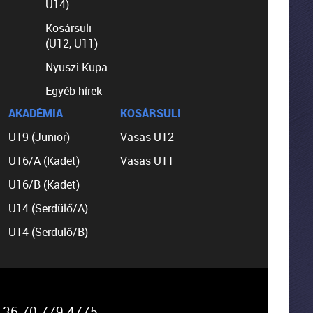
U14)
Kosársuli
(U12, U11)
Nyuszi Kupa
Egyéb hírek
AKADÉMIA
KOSÁRSULI
U19 (Junior)
Vasas U12
U16/A (Kadet)
Vasas U11
U16/B (Kadet)
U14 (Serdülő/A)
U14 (Serdülő/B)
36 70 779 4775