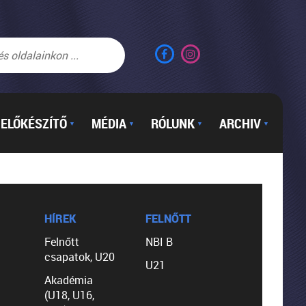
ELŐKÉSZÍTŐ
MÉDIA
RÓLUNK
ARCHIV
▼
▼
▼
▼
HÍREK
FELNŐTT
Felnőtt
NBI B
csapatok, U20
U21
Akadémia
(U18, U16,