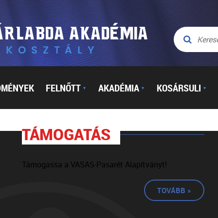
DMÉNYEK
FELNŐTT
AKADÉMIA
KOSÁRSULI
▼
▼
▼
TÁMOGATÁS
Támogassa a VASAS-Pasarét Alapítványt!
TOVÁBB »