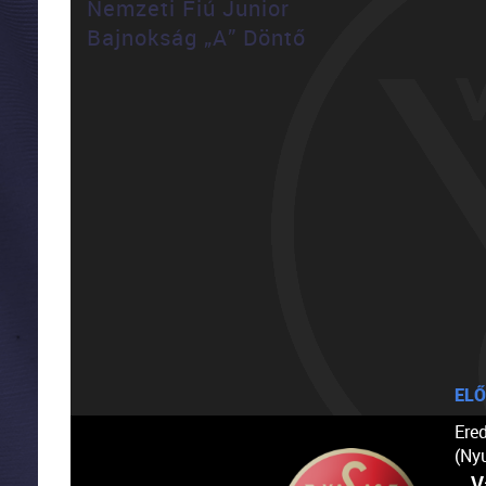
Nemzeti Fiú Junior
Bajnokság „A” Döntő
ELŐ
Ere
(Ny
V