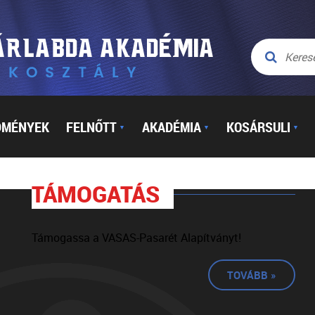
DMÉNYEK
FELNŐTT
AKADÉMIA
KOSÁRSULI
▼
▼
▼
TÁMOGATÁS
Támogassa a VASAS-Pasarét Alapítványt!
TOVÁBB »