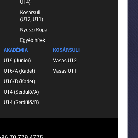
U14)
Kosársuli
(U12, U11)
Nyuszi Kupa
Egyéb hírek
AKADÉMIA
KOSÁRSULI
U19 (Junior)
Vasas U12
U16/A (Kadet)
Vasas U11
U16/B (Kadet)
U14 (Serdülő/A)
U14 (Serdülő/B)
36 70 779 4775