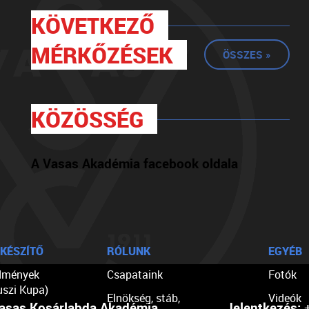
KÖVETKEZŐ
MÉRKŐZÉSEK
ÖSSZES »
KÖZÖSSÉG
A Vasas Akadémia facebook oldala
KÉSZÍTŐ
RÓLUNK
EGYÉB
dmények
Csapataink
Fotók
uszi Kupa)
Elnökség, stáb,
Videók
asas Kosárlabda Akadémia
Jelentkezés:
+