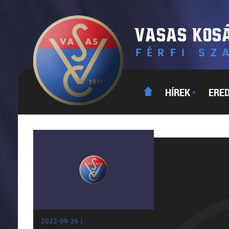
HÍREK
ERE
▼
2022-09-26 |