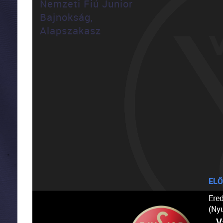
Nemzeti Fiú Junior
Bajnokság,
Alapszakasz
ELŐ
Ere
(Ny
V