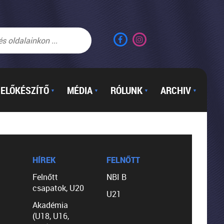
ELŐKÉSZÍTŐ
MÉDIA
RÓLUNK
ARCHIV
▼
▼
▼
▼
HÍREK
FELNŐTT
Felnőtt
NBI B
csapatok, U20
U21
Akadémia
(U18, U16,