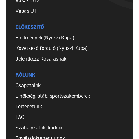
Vasas U12
Vasas U11
ELŐKÉSZÍTŐ
Eredmények (Nyuszi Kupa)
Következő forduló (Nyuszi Kupa)
Jelentkezz Kosarasnak!
RÓLUNK
Csapataink
Elnökség, stáb, sportszakemberek
Történetünk
TAO
Szabályzatok, kódexek
Egyéb dokumentumok