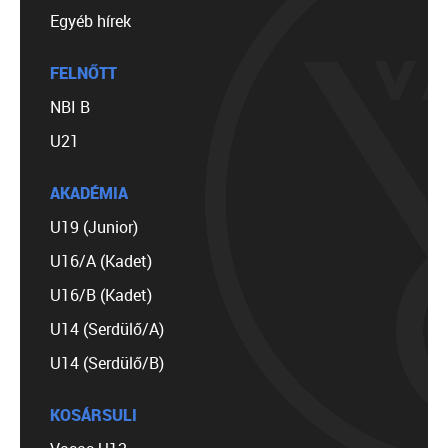
Egyéb hírek
FELNŐTT
NBI B
U21
AKADÉMIA
U19 (Junior)
U16/A (Kadet)
U16/B (Kadet)
U14 (Serdülő/A)
U14 (Serdülő/B)
KOSÁRSULI