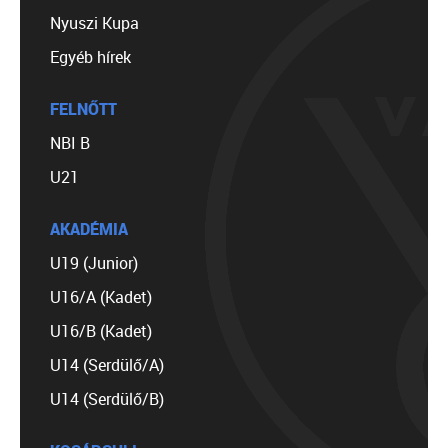
Nyuszi Kupa
Egyéb hírek
FELNŐTT
NBI B
U21
AKADÉMIA
U19 (Junior)
U16/A (Kadet)
U16/B (Kadet)
U14 (Serdülő/A)
U14 (Serdülő/B)