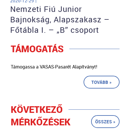
2020-12-29 |
Nemzeti Fiú Junior
Bajnokság, Alapszakasz –
Főtábla I. – „B” csoport
TÁMOGATÁS
Támogassa a VASAS-Pasarét Alapítványt!
TOVÁBB »
KÖVETKEZŐ
MÉRKŐZÉSEK
ÖSSZES »