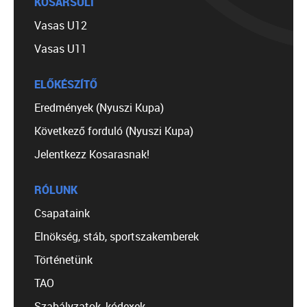
KOSÁRSULI
Vasas U12
Vasas U11
ELŐKÉSZÍTŐ
Eredmények (Nyuszi Kupa)
Következő forduló (Nyuszi Kupa)
Jelentkezz Kosarasnak!
RÓLUNK
Csapataink
Elnökség, stáb, sportszakemberek
Történetünk
TAO
Szabályzatok, kódexek