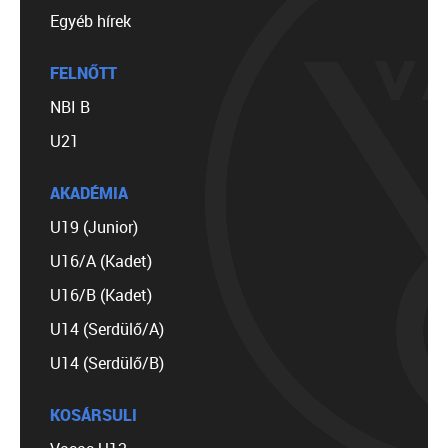
Egyéb hírek
FELNŐTT
NBI B
U21
AKADÉMIA
U19 (Junior)
U16/A (Kadet)
U16/B (Kadet)
U14 (Serdülő/A)
U14 (Serdülő/B)
KOSÁRSULI