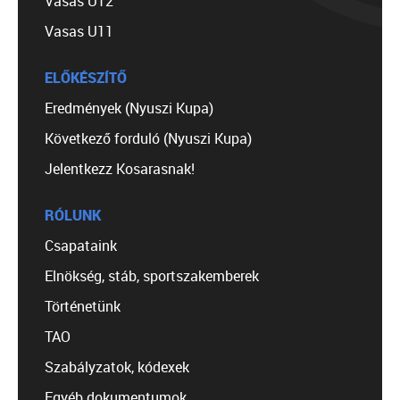
Vasas U12
Vasas U11
ELŐKÉSZÍTŐ
Eredmények (Nyuszi Kupa)
Következő forduló (Nyuszi Kupa)
Jelentkezz Kosarasnak!
RÓLUNK
Csapataink
Elnökség, stáb, sportszakemberek
Történetünk
TAO
Szabályzatok, kódexek
Egyéb dokumentumok