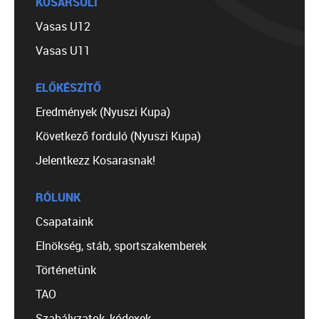
KOSÁRSULI
Vasas U12
Vasas U11
ELŐKÉSZÍTŐ
Eredmények (Nyuszi Kupa)
Következő forduló (Nyuszi Kupa)
Jelentkezz Kosarasnak!
RÓLUNK
Csapataink
Elnökség, stáb, sportszakemberek
Történetünk
TAO
Szabályzatok, kódexek