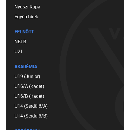
Nyuszi Kupa
Egyéb hírek
FELNŐTT
NBI B
U21
AKADÉMIA
U19 (Junior)
U16/A (Kadet)
U16/B (Kadet)
U14 (Serdülő/A)
U14 (Serdülő/B)