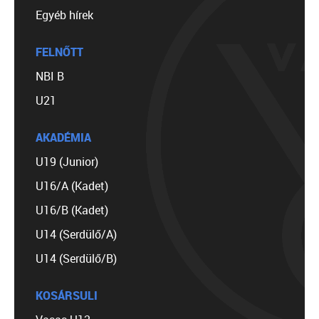
Egyéb hírek
FELNŐTT
NBI B
U21
AKADÉMIA
U19 (Junior)
U16/A (Kadet)
U16/B (Kadet)
U14 (Serdülő/A)
U14 (Serdülő/B)
KOSÁRSULI