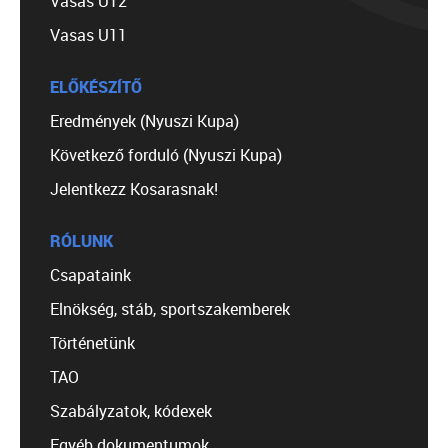
Vasas U12
Vasas U11
ELŐKÉSZÍTŐ
Eredmények (Nyuszi Kupa)
Következő forduló (Nyuszi Kupa)
Jelentkezz Kosarasnak!
RÓLUNK
Csapataink
Elnökség, stáb, sportszakemberek
Történetünk
TAO
Szabályzatok, kódexek
Egyéb dokumentumok