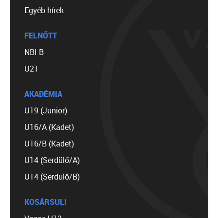
Egyéb hírek
FELNŐTT
NBI B
U21
AKADÉMIA
U19 (Junior)
U16/A (Kadet)
U16/B (Kadet)
U14 (Serdülő/A)
U14 (Serdülő/B)
KOSÁRSULI