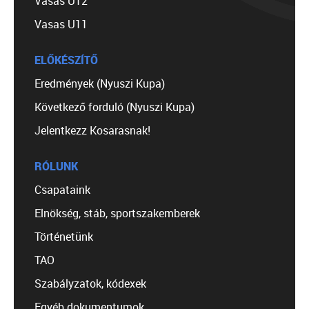
Vasas U12
Vasas U11
ELŐKÉSZÍTŐ
Eredmények (Nyuszi Kupa)
Következő forduló (Nyuszi Kupa)
Jelentkezz Kosarasnak!
RÓLUNK
Csapataink
Elnökség, stáb, sportszakemberek
Történetünk
TAO
Szabályzatok, kódexek
Egyéb dokumentumok