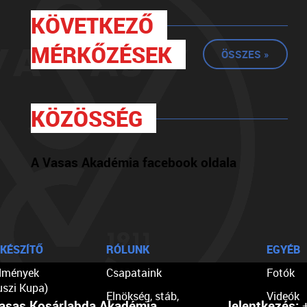
KÖVETKEZŐ
MÉRKŐZÉSEK
ÖSSZES »
KÖZÖSSÉG
A Vasas Akadémia facebook oldala
KÉSZÍTŐ
RÓLUNK
EGYÉB
dmények
Csapataink
Fotók
uszi Kupa)
Elnökség, stáb,
Videók
asas Kosárlabda Akadémia
Jelentkezés:
+