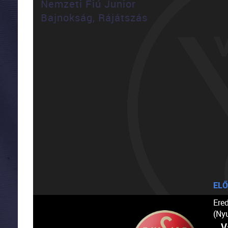
Nemzeti Fiú Junior
Bajnokság, Rájátszás
ELŐ
Ere
(Ny
V