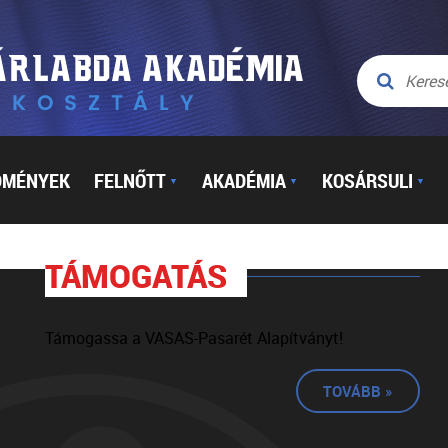
DMÉNYEK
FELNŐTT
AKADÉMIA
KOSÁRSULI
▼
▼
▼
TÁMOGATÁS
Támogassa a VASAS-Pasarét Alapítványt!
TOVÁBB »