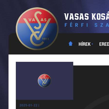
HÍREK
ERE
▼
2025-01-22 |