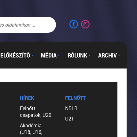
ELŐKÉSZÍTŐ
MÉDIA
RÓLUNK
ARCHIV
▼
▼
▼
▼
HÍREK
FELNŐTT
Felnőtt
NBI B
csapatok, U20
U21
Akadémia
(U18, U16,