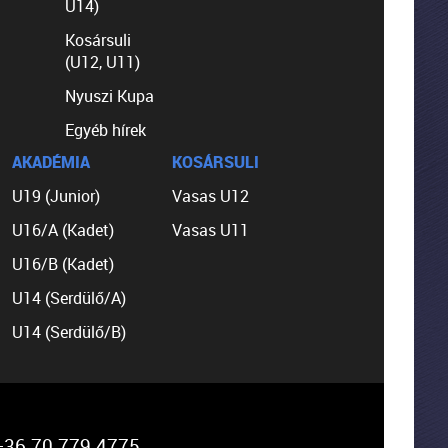
U14)
Kosársuli
(U12, U11)
Nyuszi Kupa
Egyéb hírek
AKADÉMIA
KOSÁRSULI
U19 (Junior)
Vasas U12
U16/A (Kadet)
Vasas U11
U16/B (Kadet)
U14 (Serdülő/A)
U14 (Serdülő/B)
36 70 779 4775