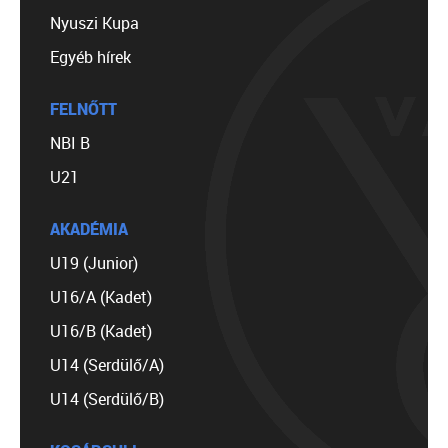
Nyuszi Kupa
Egyéb hírek
FELNŐTT
NBI B
U21
AKADÉMIA
U19 (Junior)
U16/A (Kadet)
U16/B (Kadet)
U14 (Serdülő/A)
U14 (Serdülő/B)