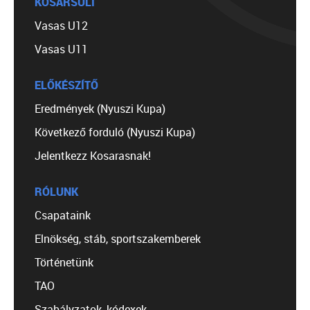
KOSÁRSULI
Vasas U12
Vasas U11
ELŐKÉSZÍTŐ
Eredmények (Nyuszi Kupa)
Következő forduló (Nyuszi Kupa)
Jelentkezz Kosarasnak!
RÓLUNK
Csapataink
Elnökség, stáb, sportszakemberek
Történetünk
TAO
Szabályzatok, kódexek