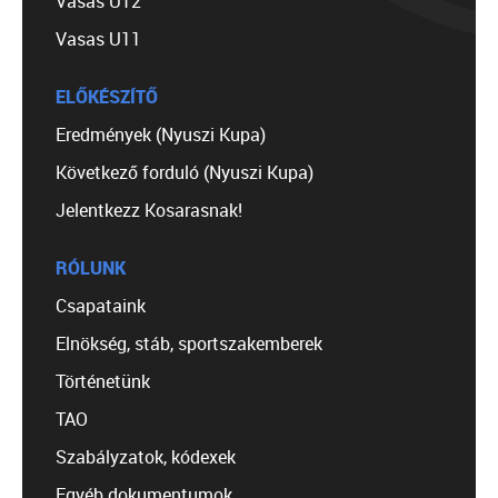
Vasas U12
Vasas U11
ELŐKÉSZÍTŐ
Eredmények (Nyuszi Kupa)
Következő forduló (Nyuszi Kupa)
Jelentkezz Kosarasnak!
RÓLUNK
Csapataink
Elnökség, stáb, sportszakemberek
Történetünk
TAO
Szabályzatok, kódexek
Egyéb dokumentumok