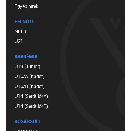
Egyéb hírek
FELNŐTT
NBI B
U21
AKADÉMIA
U19 (Junior)
U16/A (Kadet)
U16/B (Kadet)
U14 (Serdülő/A)
U14 (Serdülő/B)
KOSÁRSULI