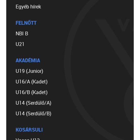
Egyéb hírek
FELNŐTT
NBI B
U21
AKADÉMIA
U19 (Junior)
U16/A (Kadet)
U16/B (Kadet)
U14 (Serdülő/A)
U14 (Serdülő/B)
KOSÁRSULI