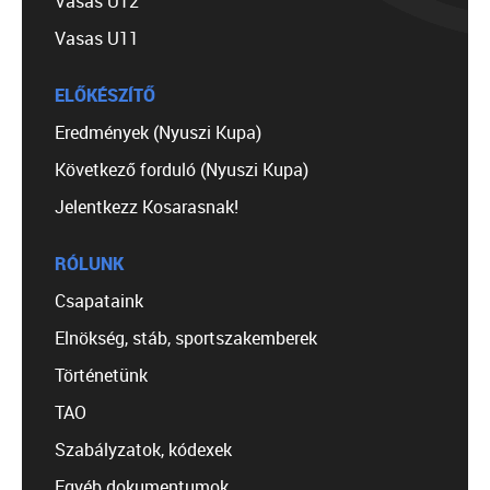
Vasas U12
Vasas U11
ELŐKÉSZÍTŐ
Eredmények (Nyuszi Kupa)
Következő forduló (Nyuszi Kupa)
Jelentkezz Kosarasnak!
RÓLUNK
Csapataink
Elnökség, stáb, sportszakemberek
Történetünk
TAO
Szabályzatok, kódexek
Egyéb dokumentumok