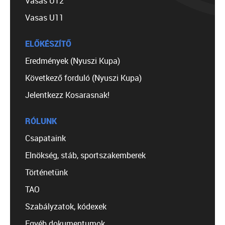
Vasas U12
Vasas U11
ELŐKÉSZÍTŐ
Eredmények (Nyuszi Kupa)
Következő forduló (Nyuszi Kupa)
Jelentkezz Kosarasnak!
RÓLUNK
Csapataink
Elnökség, stáb, sportszakemberek
Történetünk
TAO
Szabályzatok, kódexek
Egyéb dokumentumok