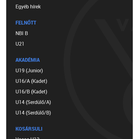
Egyéb hírek
FELNŐTT
NBI B
U21
AKADÉMIA
U19 (Junior)
U16/A (Kadet)
U16/B (Kadet)
U14 (Serdülő/A)
U14 (Serdülő/B)
KOSÁRSULI