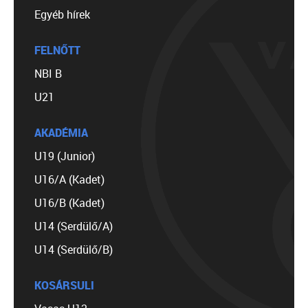
Egyéb hírek
FELNŐTT
NBI B
U21
AKADÉMIA
U19 (Junior)
U16/A (Kadet)
U16/B (Kadet)
U14 (Serdülő/A)
U14 (Serdülő/B)
KOSÁRSULI