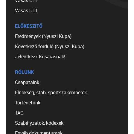
Vasas U12
Vasas U11
ELŐKÉSZÍTŐ
Eredmények (Nyuszi Kupa)
Következő forduló (Nyuszi Kupa)
Jelentkezz Kosarasnak!
RÓLUNK
Csapataink
Elnökség, stáb, sportszakemberek
Történetünk
TAO
Szabályzatok, kódexek
Egyéb dokumentumok