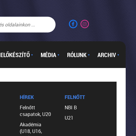
ELŐKÉSZÍTŐ
MÉDIA
RÓLUNK
ARCHIV
▼
▼
▼
▼
HÍREK
FELNŐTT
Felnőtt
NBI B
csapatok, U20
U21
Akadémia
(U18, U16,