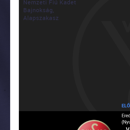
Nemzeti Fiú Kadet
Bajnokság,
Alapszakasz
ELŐ
Ere
(Ny
V