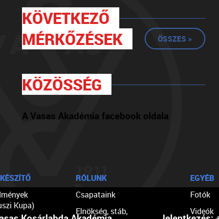
KÖVETKEZŐ
MÉRKŐZÉSEK
ÖSSZES »
KÖZÖSSÉG
A Vasas Akadémia facebook oldala
KÉSZÍTŐ
RÓLUNK
EGYÉB
dmények
Csapataink
Fotók
uszi Kupa)
Elnökség, stáb,
Videók
asas Kosárlabda Akadémia
Jelentkezés:
+