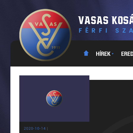
HÍREK
ERE
▼
2020-10-14 |