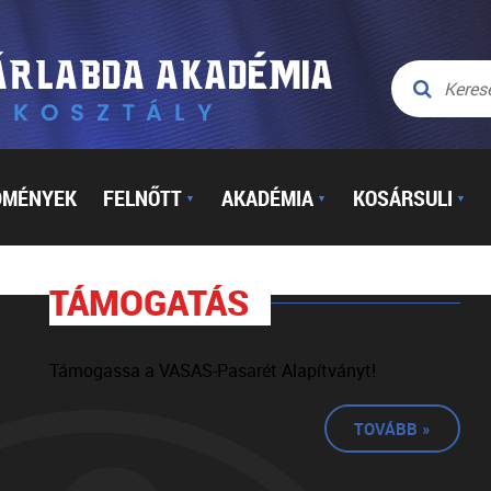
DMÉNYEK
FELNŐTT
AKADÉMIA
KOSÁRSULI
▼
▼
▼
TÁMOGATÁS
Támogassa a VASAS-Pasarét Alapítványt!
TOVÁBB »