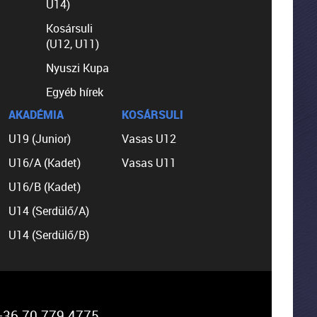
U14)
Kosársuli
(U12, U11)
Nyuszi Kupa
Egyéb hírek
AKADÉMIA
KOSÁRSULI
U19 (Junior)
Vasas U12
U16/A (Kadet)
Vasas U11
U16/B (Kadet)
U14 (Serdülő/A)
U14 (Serdülő/B)
36 70 779 4775