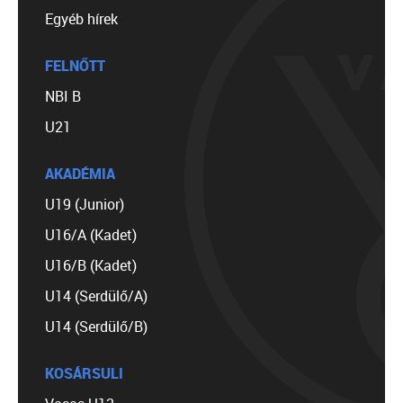
Egyéb hírek
FELNŐTT
NBI B
U21
AKADÉMIA
U19 (Junior)
U16/A (Kadet)
U16/B (Kadet)
U14 (Serdülő/A)
U14 (Serdülő/B)
KOSÁRSULI