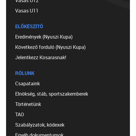
Vasas U12
Vasas U11
ELŐKÉSZÍTŐ
Eredmények (Nyuszi Kupa)
Következő forduló (Nyuszi Kupa)
Jelentkezz Kosarasnak!
RÓLUNK
Csapataink
Elnökség, stáb, sportszakemberek
Történetünk
TAO
Szabályzatok, kódexek
Egyéb dokumentumok