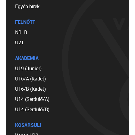
Egyéb hírek
FELNŐTT
NBI B
U21
AKADÉMIA
U19 (Junior)
U16/A (Kadet)
U16/B (Kadet)
U14 (Serdülő/A)
U14 (Serdülő/B)
KOSÁRSULI