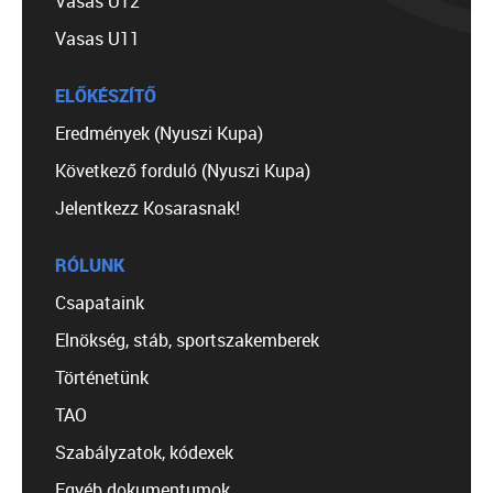
Vasas U12
Vasas U11
ELŐKÉSZÍTŐ
Eredmények (Nyuszi Kupa)
Következő forduló (Nyuszi Kupa)
Jelentkezz Kosarasnak!
RÓLUNK
Csapataink
Elnökség, stáb, sportszakemberek
Történetünk
TAO
Szabályzatok, kódexek
Egyéb dokumentumok