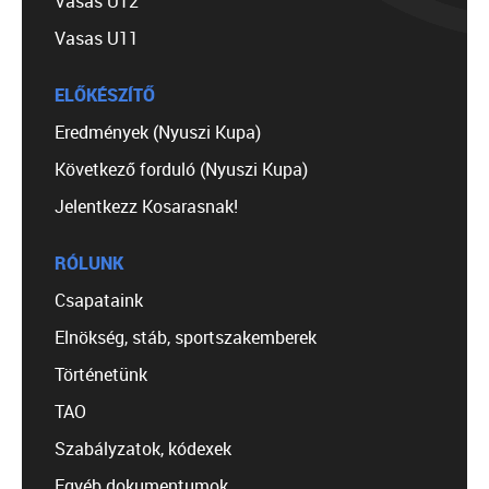
Vasas U12
Vasas U11
ELŐKÉSZÍTŐ
Eredmények (Nyuszi Kupa)
Következő forduló (Nyuszi Kupa)
Jelentkezz Kosarasnak!
RÓLUNK
Csapataink
Elnökség, stáb, sportszakemberek
Történetünk
TAO
Szabályzatok, kódexek
Egyéb dokumentumok