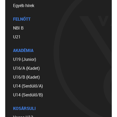
Egyéb hírek
FELNŐTT
NBI B
U21
AKADÉMIA
U19 (Junior)
U16/A (Kadet)
U16/B (Kadet)
U14 (Serdülő/A)
U14 (Serdülő/B)
KOSÁRSULI