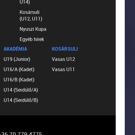
U14)
Kosársuli
(U12, U11)
Nyuszi Kupa
Egyéb hírek
AKADÉMIA
KOSÁRSULI
U19 (Junior)
Vasas U12
U16/A (Kadet)
Vasas U11
U16/B (Kadet)
U14 (Serdülő/A)
U14 (Serdülő/B)
36 70 779 4775