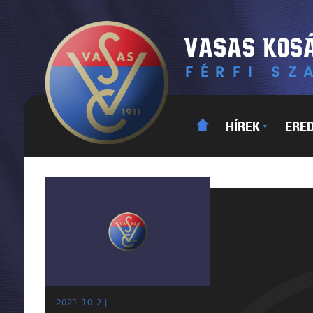
HÍREK
ERE
▼
2021-10-2 |