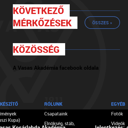
KÖVETKEZŐ
MÉRKŐZÉSEK
ÖSSZES »
KÖZÖSSÉG
A Vasas Akadémia facebook oldala
KÉSZÍTŐ
RÓLUNK
EGYÉB
dmények
Csapataink
Fotók
uszi Kupa)
Elnökség, stáb,
Videók
asas Kosárlabda Akadémia
Jelentkezés:
+