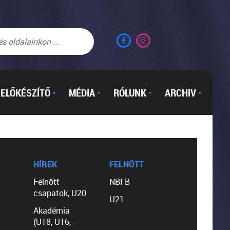
ELŐKÉSZÍTŐ
MÉDIA
RÓLUNK
ARCHIV
▼
▼
▼
▼
HÍREK
FELNŐTT
Felnőtt
NBI B
csapatok, U20
U21
Akadémia
(U18, U16,