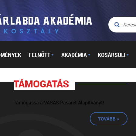
DMÉNYEK
FELNŐTT
AKADÉMIA
KOSÁRSULI
▼
▼
▼
TÁMOGATÁS
Támogassa a VASAS-Pasarét Alapítványt!
TOVÁBB »