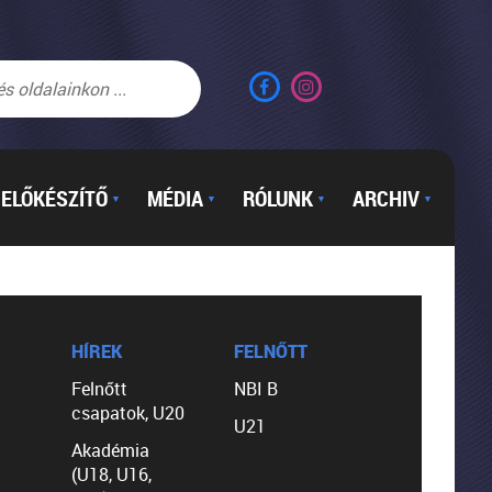
ELŐKÉSZÍTŐ
MÉDIA
RÓLUNK
ARCHIV
▼
▼
▼
▼
HÍREK
FELNŐTT
Felnőtt
NBI B
csapatok, U20
U21
Akadémia
(U18, U16,