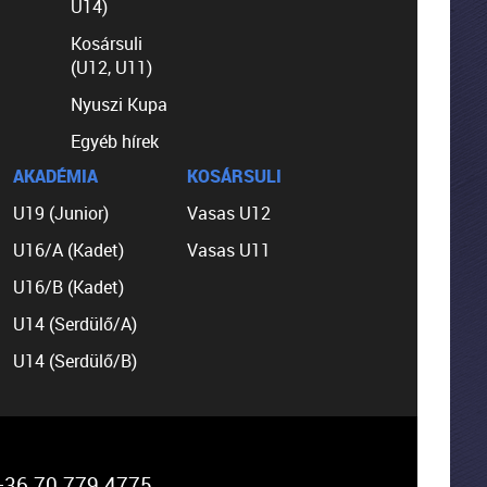
U14)
Kosársuli
(U12, U11)
Nyuszi Kupa
Egyéb hírek
AKADÉMIA
KOSÁRSULI
U19 (Junior)
Vasas U12
U16/A (Kadet)
Vasas U11
U16/B (Kadet)
U14 (Serdülő/A)
U14 (Serdülő/B)
36 70 779 4775