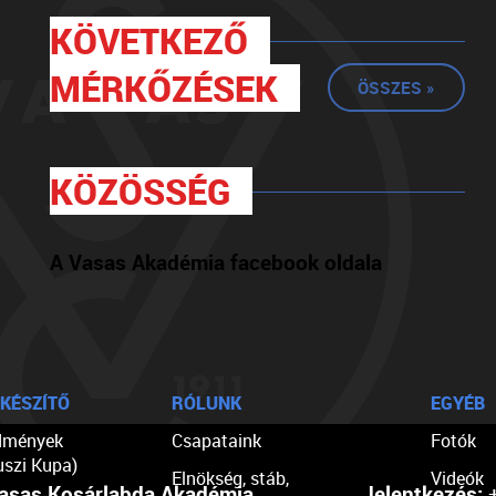
KÖVETKEZŐ
MÉRKŐZÉSEK
ÖSSZES »
KÖZÖSSÉG
A Vasas Akadémia facebook oldala
KÉSZÍTŐ
RÓLUNK
EGYÉB
dmények
Csapataink
Fotók
uszi Kupa)
Elnökség, stáb,
Videók
asas Kosárlabda Akadémia
Jelentkezés:
+