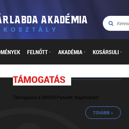
DMÉNYEK
FELNŐTT
AKADÉMIA
KOSÁRSULI
▼
▼
▼
TÁMOGATÁS
Támogassa a VASAS-Pasarét Alapítványt!
TOVÁBB »