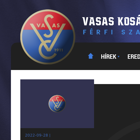
HÍREK
ERE
▼
2022-09-28 |