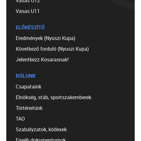
Vasas U12
Vasas U11
ELŐKÉSZÍTŐ
Eredmények (Nyuszi Kupa)
Következő forduló (Nyuszi Kupa)
Jelentkezz Kosarasnak!
RÓLUNK
Csapataink
Elnökség, stáb, sportszakemberek
Történetünk
TAO
Szabályzatok, kódexek
Egyéb dokumentumok