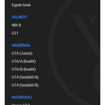
Egyéb hírek
FELNŐTT
NBI B
U21
AKADÉMIA
U19 (Junior)
U16/A (Kadet)
U16/B (Kadet)
U14 (Serdülő/A)
U14 (Serdülő/B)
KOSÁRSULI