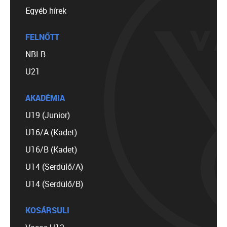
Egyéb hírek
FELNŐTT
NBI B
U21
AKADÉMIA
U19 (Junior)
U16/A (Kadet)
U16/B (Kadet)
U14 (Serdülő/A)
U14 (Serdülő/B)
KOSÁRSULI