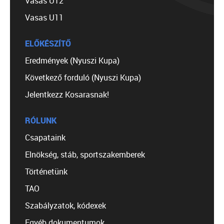
Vasas U12
Vasas U11
ELŐKÉSZÍTŐ
Eredmények (Nyuszi Kupa)
Következő forduló (Nyuszi Kupa)
Jelentkezz Kosarasnak!
RÓLUNK
Csapataink
Elnökség, stáb, sportszakemberek
Történetünk
TAO
Szabályzatok, kódexek
Egyéb dokumentumok