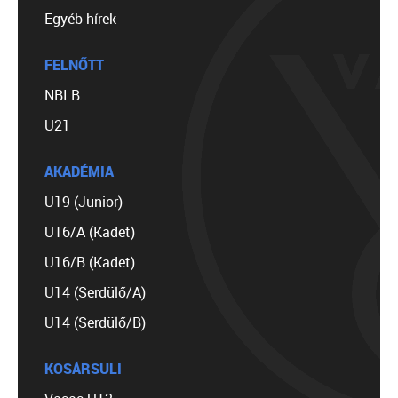
Egyéb hírek
FELNŐTT
NBI B
U21
AKADÉMIA
U19 (Junior)
U16/A (Kadet)
U16/B (Kadet)
U14 (Serdülő/A)
U14 (Serdülő/B)
KOSÁRSULI