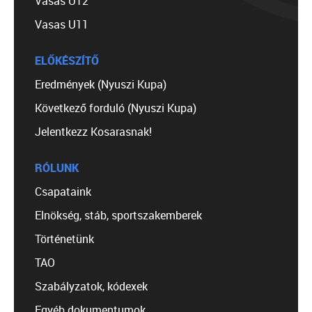
Vasas U12
Vasas U11
ELŐKÉSZÍTŐ
Eredmények (Nyuszi Kupa)
Következő forduló (Nyuszi Kupa)
Jelentkezz Kosarasnak!
RÓLUNK
Csapataink
Elnökség, stáb, sportszakemberek
Történetünk
TAO
Szabályzatok, kódexek
Egyéb dokumentumok