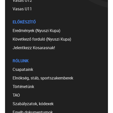
Vasas U12
Vasas U11
ELŐKÉSZÍTŐ
Eredmények (Nyuszi Kupa)
Következő forduló (Nyuszi Kupa)
Jelentkezz Kosarasnak!
RÓLUNK
Csapataink
Elnökség, stáb, sportszakemberek
Történetünk
TAO
Szabályzatok, kódexek
Egyéb dokumentumok