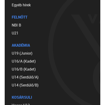
Egyéb hírek
FELNŐTT
NBI B
U21
AKADÉMIA
U19 (Junior)
U16/A (Kadet)
U16/B (Kadet)
U14 (Serdülő/A)
U14 (Serdülő/B)
KOSÁRSULI