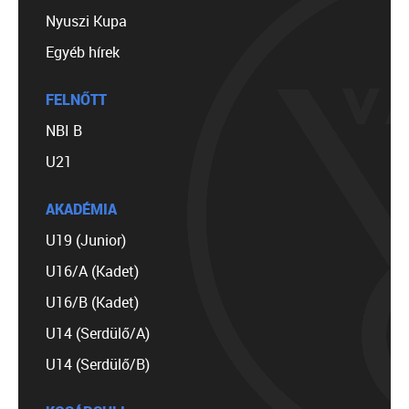
Nyuszi Kupa
Egyéb hírek
FELNŐTT
NBI B
U21
AKADÉMIA
U19 (Junior)
U16/A (Kadet)
U16/B (Kadet)
U14 (Serdülő/A)
U14 (Serdülő/B)