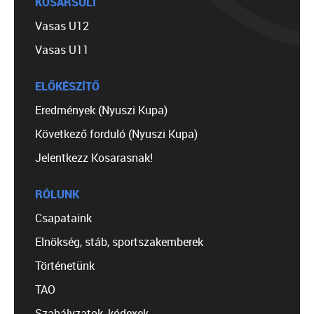
KOSÁRSULI
Vasas U12
Vasas U11
ELŐKÉSZÍTŐ
Eredmények (Nyuszi Kupa)
Következő forduló (Nyuszi Kupa)
Jelentkezz Kosarasnak!
RÓLUNK
Csapataink
Elnökség, stáb, sportszakemberek
Történetünk
TAO
Szabályzatok, kódexek