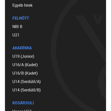
Egyéb hírek
FELNŐTT
NBI B
U21
AKADÉMIA
U19 (Junior)
U16/A (Kadet)
U16/B (Kadet)
U14 (Serdülő/A)
U14 (Serdülő/B)
KOSÁRSULI