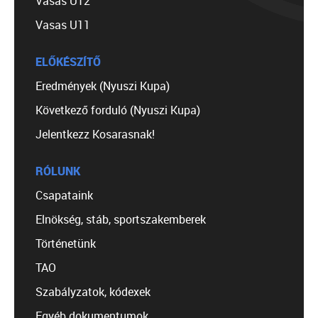
Vasas U12
Vasas U11
ELŐKÉSZÍTŐ
Eredmények (Nyuszi Kupa)
Következő forduló (Nyuszi Kupa)
Jelentkezz Kosarasnak!
RÓLUNK
Csapataink
Elnökség, stáb, sportszakemberek
Történetünk
TAO
Szabályzatok, kódexek
Egyéb dokumentumok