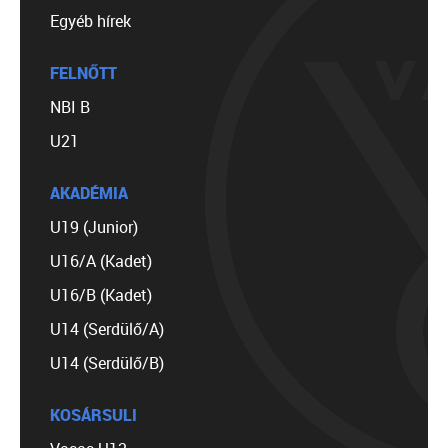
Egyéb hírek
FELNŐTT
NBI B
U21
AKADÉMIA
U19 (Junior)
U16/A (Kadet)
U16/B (Kadet)
U14 (Serdülő/A)
U14 (Serdülő/B)
KOSÁRSULI