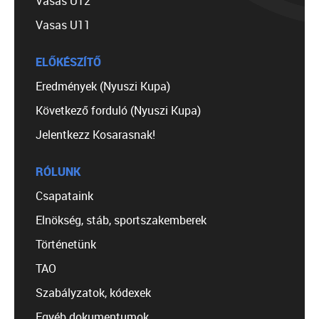
Vasas U12
Vasas U11
ELŐKÉSZÍTŐ
Eredmények (Nyuszi Kupa)
Következő forduló (Nyuszi Kupa)
Jelentkezz Kosarasnak!
RÓLUNK
Csapataink
Elnökség, stáb, sportszakemberek
Történetünk
TAO
Szabályzatok, kódexek
Egyéb dokumentumok