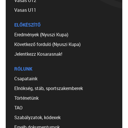
Vasas U12
Vasas U11
ELŐKÉSZÍTŐ
Eredmények (Nyuszi Kupa)
Következő forduló (Nyuszi Kupa)
Jelentkezz Kosarasnak!
RÓLUNK
Csapataink
Elnökség, stáb, sportszakemberek
Történetünk
TAO
Szabályzatok, kódexek
Egyéb dokumentumok