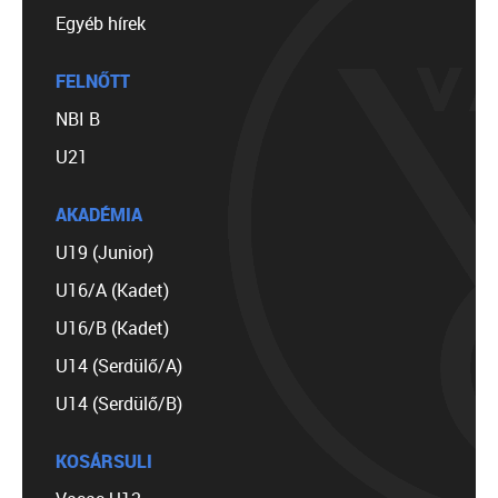
Egyéb hírek
FELNŐTT
NBI B
U21
AKADÉMIA
U19 (Junior)
U16/A (Kadet)
U16/B (Kadet)
U14 (Serdülő/A)
U14 (Serdülő/B)
KOSÁRSULI