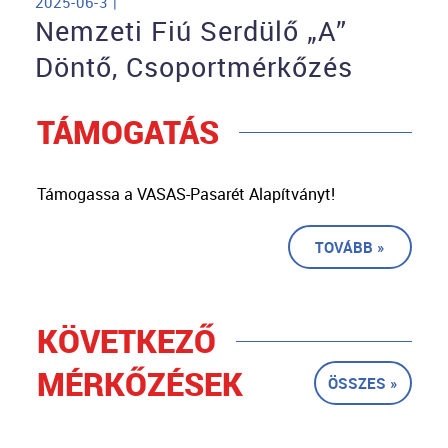
2025-06-3 |
Nemzeti Fiú Serdülő „A”
Döntő, Csoportmérkőzés
TÁMOGATÁS
Támogassa a VASAS-Pasarét Alapítványt!
TOVÁBB »
KÖVETKEZŐ
MÉRKŐZÉSEK
ÖSSZES »