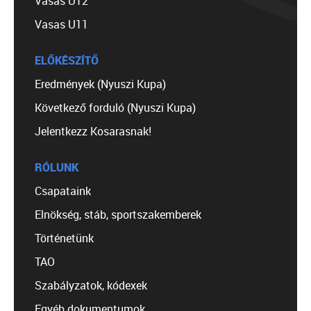
Vasas U12
Vasas U11
ELŐKÉSZÍTŐ
Eredmények (Nyuszi Kupa)
Következő forduló (Nyuszi Kupa)
Jelentkezz Kosarasnak!
RÓLUNK
Csapataink
Elnökség, stáb, sportszakemberek
Történetünk
TAO
Szabályzatok, kódexek
Egyéb dokumentumok