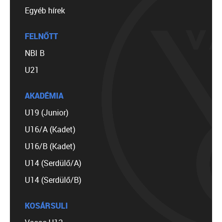
Egyéb hírek
FELNŐTT
NBI B
U21
AKADÉMIA
U19 (Junior)
U16/A (Kadet)
U16/B (Kadet)
U14 (Serdülő/A)
U14 (Serdülő/B)
KOSÁRSULI