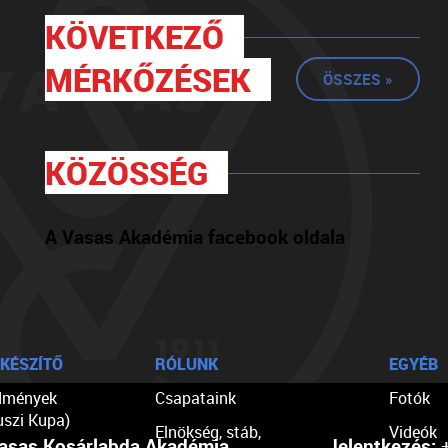
KÖVETKEZŐ
MÉRKŐZÉSEK
ÖSSZES »
KÖZÖSSÉG
A Vasas Akadémia facebook oldala
KÉSZÍTŐ
RÓLUNK
EGYÉB
dmények
Csapataink
Fotók
uszi Kupa)
Elnökség, stáb,
Videók
asas Kosárlabda Akadémia
Jelentkezés:
+