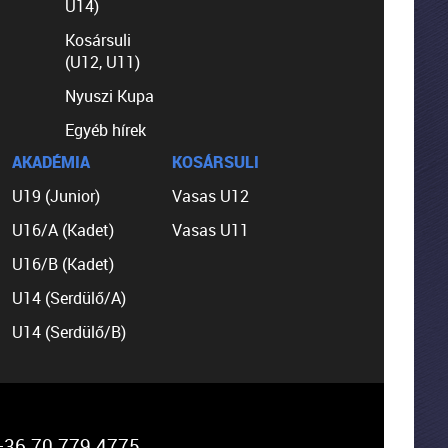
U14)
Kosársuli
(U12, U11)
Nyuszi Kupa
Egyéb hírek
AKADÉMIA
KOSÁRSULI
U19 (Junior)
Vasas U12
U16/A (Kadet)
Vasas U11
U16/B (Kadet)
U14 (Serdülő/A)
U14 (Serdülő/B)
36 70 779 4775