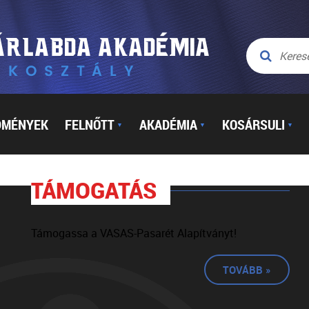
DMÉNYEK
FELNŐTT
AKADÉMIA
KOSÁRSULI
▼
▼
▼
TÁMOGATÁS
Támogassa a VASAS-Pasarét Alapítványt!
TOVÁBB »