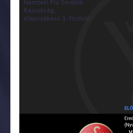
Nemzeti Fiú Serdülő
Bajnokság,
Alapszakasz 3. forduló
ELŐ
Ere
(Ny
V