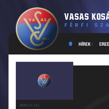
HÍREK
ERE
▼
2020-11-12 |