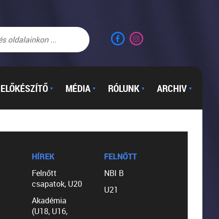
ELŐKÉSZÍTŐ
MÉDIA
RÓLUNK
ARCHIV
▼
▼
▼
▼
HÍREK
FELNŐTT
Felnőtt
NBI B
csapatok, U20
U21
Akadémia
(U18, U16,