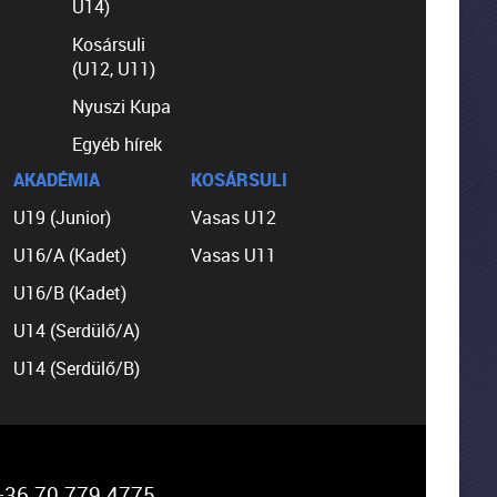
U14)
Kosársuli
(U12, U11)
Nyuszi Kupa
Egyéb hírek
AKADÉMIA
KOSÁRSULI
U19 (Junior)
Vasas U12
U16/A (Kadet)
Vasas U11
U16/B (Kadet)
U14 (Serdülő/A)
U14 (Serdülő/B)
36 70 779 4775