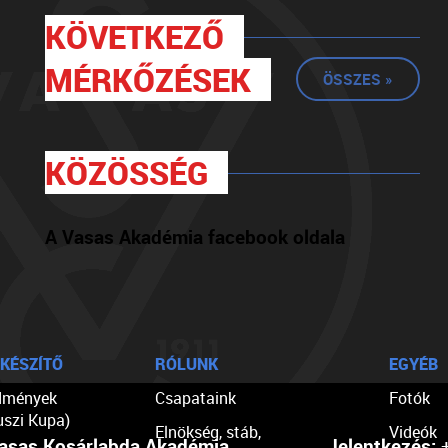
KÖVETKEZŐ
MÉRKŐZÉSEK
ÖSSZES »
KÖZÖSSÉG
A Vasas Akadémia facebook oldala
KÉSZÍTŐ
RÓLUNK
EGYÉB
dmények
Csapataink
Fotók
uszi Kupa)
Elnökség, stáb,
Videók
asas Kosárlabda Akadémia
Jelentkezés:
+