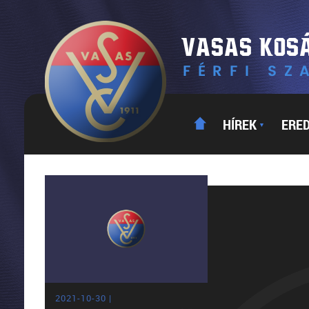
HÍREK
ERE
▼
2021-10-30 |