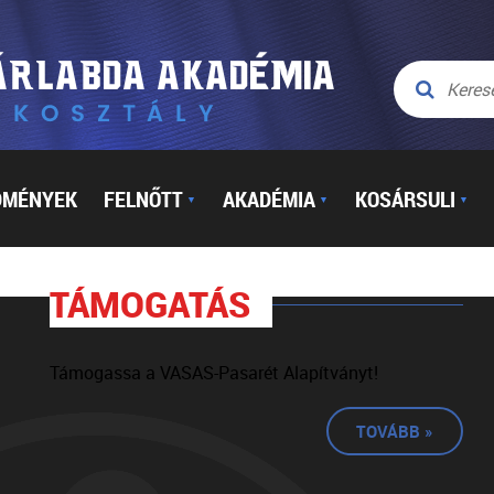
DMÉNYEK
FELNŐTT
AKADÉMIA
KOSÁRSULI
▼
▼
▼
TÁMOGATÁS
Támogassa a VASAS-Pasarét Alapítványt!
TOVÁBB »