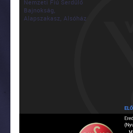
Nemzeti Fiú Serdülő
Bajnokság,
Alapszakasz, Alsóház
ELŐ
Ere
(Ny
V