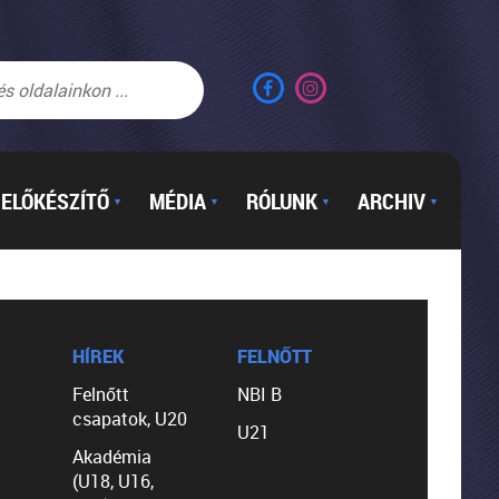
ELŐKÉSZÍTŐ
MÉDIA
RÓLUNK
ARCHIV
▼
▼
▼
▼
HÍREK
FELNŐTT
Felnőtt
NBI B
csapatok, U20
U21
Akadémia
(U18, U16,