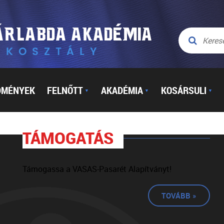
DMÉNYEK
FELNŐTT
AKADÉMIA
KOSÁRSULI
▼
▼
▼
TÁMOGATÁS
Támogassa a VASAS-Pasarét Alapítványt!
TOVÁBB »