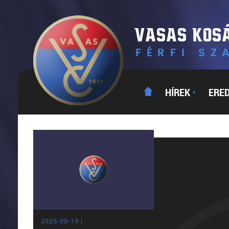
HÍREK
ERE
▼
2025-09-19 |