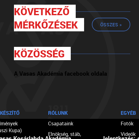
KÖVETKEZŐ
MÉRKŐZÉSEK
ÖSSZES »
KÖZÖSSÉG
A Vasas Akadémia facebook oldala
KÉSZÍTŐ
RÓLUNK
EGYÉB
dmények
Csapataink
Fotók
uszi Kupa)
Elnökség, stáb,
Videók
asas Kosárlabda Akadémia
Jelentkezés:
+