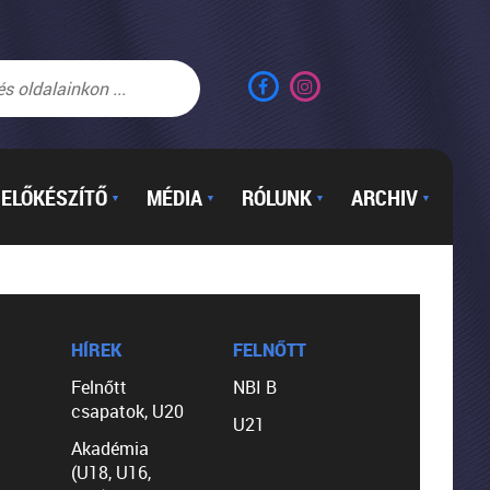
ELŐKÉSZÍTŐ
MÉDIA
RÓLUNK
ARCHIV
▼
▼
▼
▼
HÍREK
FELNŐTT
Felnőtt
NBI B
csapatok, U20
U21
Akadémia
(U18, U16,