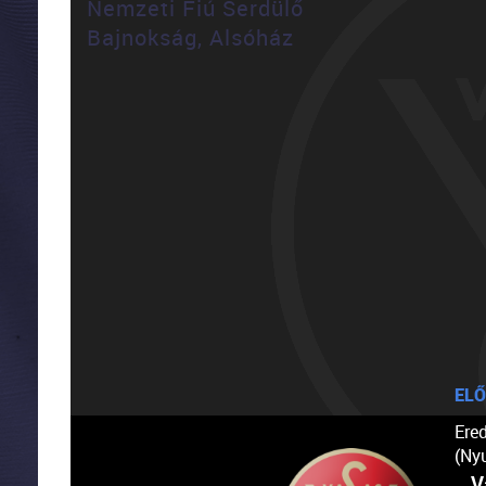
Nemzeti Fiú Serdülő
Bajnokság, Alsóház
ELŐ
Ere
(Ny
V