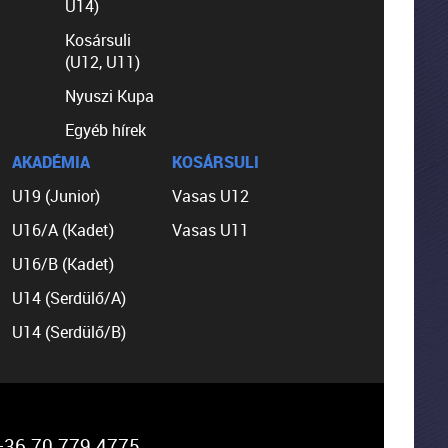
U14)
Kosársuli
(U12, U11)
Nyuszi Kupa
Egyéb hírek
AKADÉMIA
KOSÁRSULI
U19 (Junior)
Vasas U12
U16/A (Kadet)
Vasas U11
U16/B (Kadet)
U14 (Serdülő/A)
U14 (Serdülő/B)
36 70 779 4775