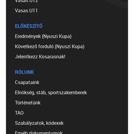
Vasas U12
Vasas U11
ELŐKÉSZÍTŐ
Eredmények (Nyuszi Kupa)
Következő forduló (Nyuszi Kupa)
Jelentkezz Kosarasnak!
RÓLUNK
Csapataink
Elnökség, stáb, sportszakemberek
Történetünk
TAO
Szabályzatok, kódexek
Egyéb dokumentumok