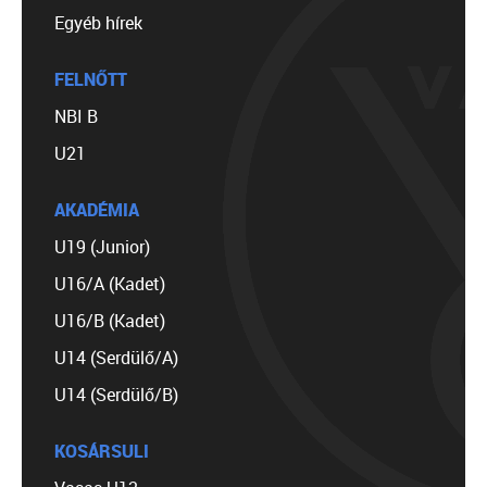
Egyéb hírek
FELNŐTT
NBI B
U21
AKADÉMIA
U19 (Junior)
U16/A (Kadet)
U16/B (Kadet)
U14 (Serdülő/A)
U14 (Serdülő/B)
KOSÁRSULI