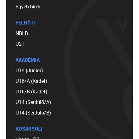
Egyéb hírek
FELNŐTT
NBI B
U21
AKADÉMIA
U19 (Junior)
U16/A (Kadet)
U16/B (Kadet)
U14 (Serdülő/A)
U14 (Serdülő/B)
KOSÁRSULI