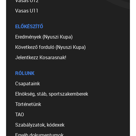
Vasas U12
Vasas U11
ELŐKÉSZÍTŐ
Eredmények (Nyuszi Kupa)
Következő forduló (Nyuszi Kupa)
Jelentkezz Kosarasnak!
RÓLUNK
Csapataink
Elnökség, stáb, sportszakemberek
Történetünk
TAO
Szabályzatok, kódexek
Egyéb dokumentumok